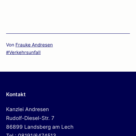
Von
Frauke Andresen
Verschlagwortet
Verkehrsunfall
mit
Kontakt
Kanzlei Andresen
Rudolf-Diesel-Str. 7
86899 Landsberg am Lech
Tel.: 08191/6474513