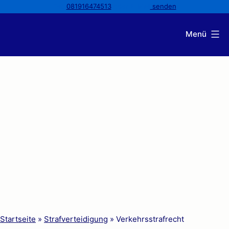
Tel:
081916474513
oder E-Mail
senden
Zum
Menü
Inhalt
Kanzlei
springen
Andresen
Startseite
»
Strafverteidigung
»
Verkehrsstrafrecht