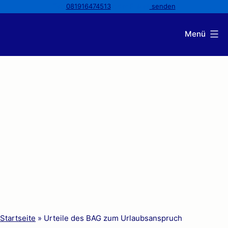
Tel:
081916474513
oder E-Mail
senden
Zum
Menü
Inhalt
Kanzlei
springen
Andresen
Startseite
»
Urteile des BAG zum Urlaubsanspruch